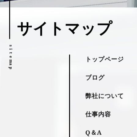
サイトマップ
s
i
t
トップページ
e
m
a
p
ブログ
弊社について
仕事内容
Q＆A